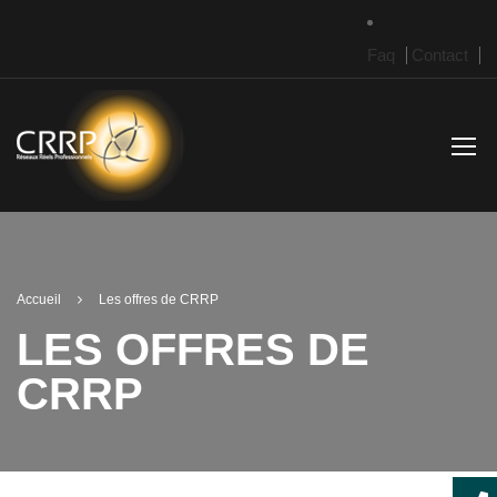
Faq
Contact
Accueil
Les offres de CRRP
LES OFFRES DE
CRRP