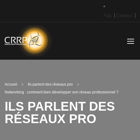
Faq
Contact
Accueil
Ils parlent des réseaux pro
Networking : comment bien développer son réseau professionnel ?
ILS PARLENT DES
RÉSEAUX PRO