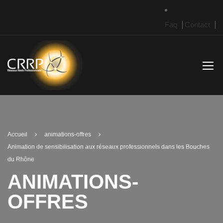
Faq
Contact
Accueil
animations-offres
Animation de sensibilisation aux réseaux professionnels dans les Bouches
du Rhône
ANIMATIONS-
OFFRES